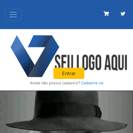
Entrar
Ainda não possui cadastro?
Cadastre-se